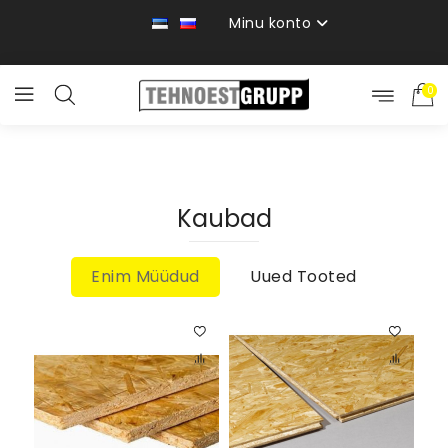
Minu konto
0
Kaubad
Enim Müüdud
Uued Tooted