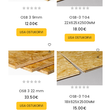
OSB 3 9mm
OSB-3 TG4
SU
22X625X2500MM
12.00€
18.00€
LISA OSTUKORVI
LISA OSTUKORVI
OSB 3 22 mm
KI
OSB-3 TG4
33.50€
18X625X2500MM
LISA OSTUKORVI
15.00€